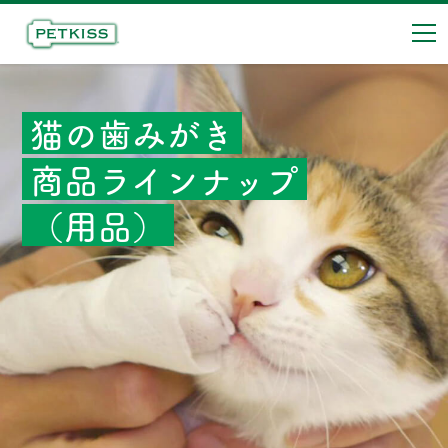
ナ
猫の歯みがき
商品ラインナップ
（用品）