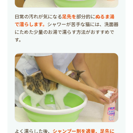
日常の汚れが気になる
足先を
部分的に
ぬるま湯
で濡らします。
シャワーが苦手な猫には、洗面器
にためた少量のお湯で濡らす方法がおすすめで
す。
よく濡らした後、
シャンプー剤を適量、足先に