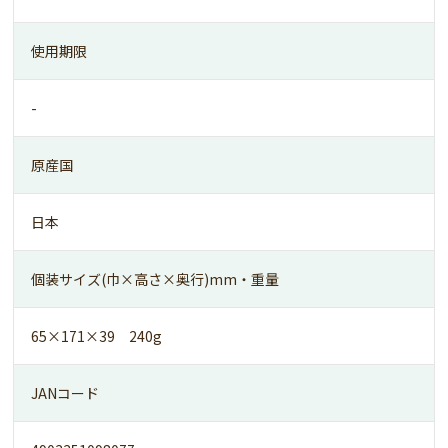
使用期限
-
原産国
日本
個装サイズ(巾×高さ×奥行)mm・重量
65×171×39 240g
JANコード