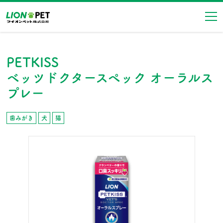
ナ
PETKISS
ベッツドクタースペック オーラルス
プレー
歯みがき
犬
猫