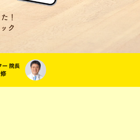
した！
ェック