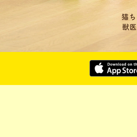
猫ち
獣医